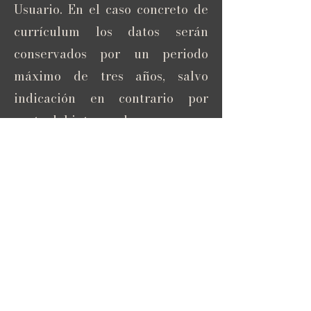
Usuario. En el caso concreto de
currículum los datos serán
conservados por un periodo
máximo de tres años, salvo
indicación en contrario por
parte del interesado.
2.4. ¿Cuál es la legitimación
para el tratamiento de los
datos personales del Usuario?
La base legal para el
tratamiento de los datos es la
legitimación por consentimiento
del Usuario.
2.5. ¿A qué destinatarios se